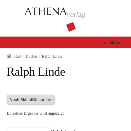
Zur
Zum
Navigation
Inhalt
springen
springen
Menü
Verlag
Start
Bücher
Ralph Linde
Ralph Linde
Unterm
Bücher
öffnen
Fachbuch
Autor*innen
Einzelnes Ergebnis wird angezeigt
Manuskripte