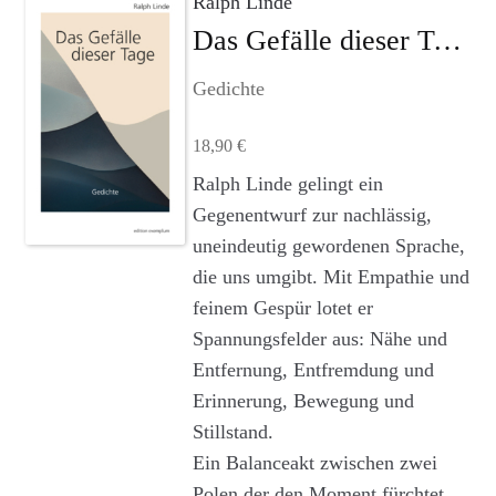
Ralph Linde
Agenturleistungen
Das Gefälle dieser Tage
Newsletter
Gedichte
A
18,90
€
c
c
Ralph Linde gelingt ein
o
Gegenentwurf zur nachlässig,
u
uneindeutig gewordenen Sprache,
n
die uns umgibt. Mit Empathie und
t
feinem Gespür lotet er
Spannungsfelder aus: Nähe und
Entfernung, Entfremdung und
Erinnerung, Bewegung und
Stillstand.
Ein Balanceakt zwischen zwei
Polen der den Moment fürchtet