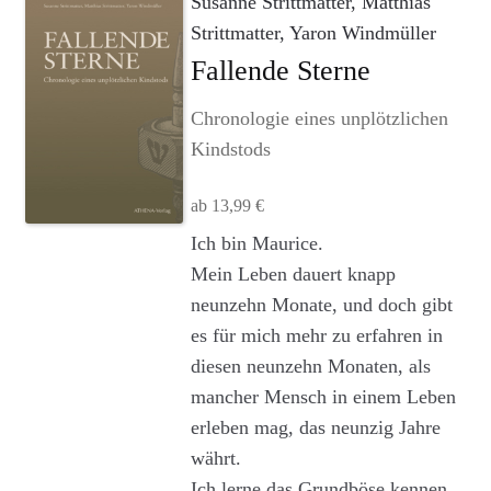
Susanne Strittmatter, Matthias
Agenturleistungen
Strittmatter, Yaron Windmüller
Fallende Sterne
Newsletter
Chronologie eines unplötzlichen
A
Kindstods
c
c
ab
13,99
€
o
u
Dieses
Ich bin Maurice.
n
Produkt
Mein Leben dauert knapp
t
weist
neunzehn Monate, und doch gibt
mehrere
es für mich mehr zu erfahren in
Varianten
diesen neunzehn Monaten, als
auf.
mancher Mensch in einem Leben
Die
erleben mag, das neunzig Jahre
Optionen
währt.
können
auf
Ich lerne das Grundböse kennen