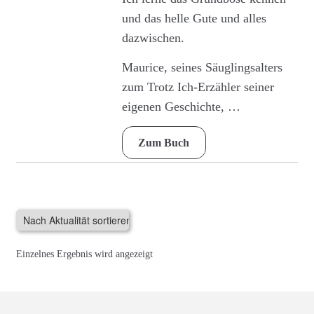
der
und das helle Gute und alles
Produktseite
dazwischen.
gewählt
Maurice, seines Säuglingsalters
werden
zum Trotz Ich-Erzähler seiner
eigenen Geschichte, …
Zum Buch
Einzelnes Ergebnis wird angezeigt