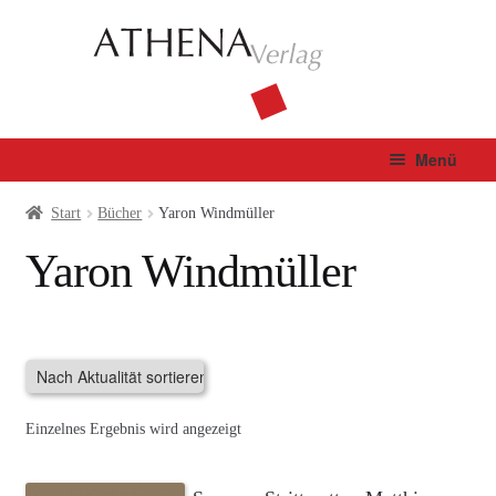
Zur
Zum
Navigation
Inhalt
springen
springen
Menü
Verlag
Start
Bücher
Yaron Windmüller
Yaron Windmüller
Unterm
Bücher
öffnen
Fachbuch
Autor*innen
Einzelnes Ergebnis wird angezeigt
Manuskripte