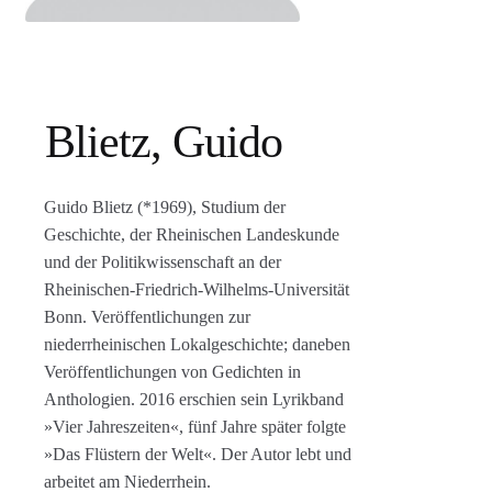
Agenturleistungen
Newsletter
A
Blietz, Guido
c
c
o
Guido Blietz (*1969), Studium der
u
Geschichte, der Rheinischen Landeskunde
n
und der Politikwissenschaft an der
t
Rheinischen-Friedrich-Wilhelms-Universität
Bonn. Veröffentlichungen zur
niederrheinischen Lokalgeschichte; daneben
Veröffentlichungen von Gedichten in
Anthologien. 2016 erschien sein Lyrikband
»Vier Jahreszeiten«, fünf Jahre später folgte
»Das Flüstern der Welt«. Der Autor lebt und
arbeitet am Niederrhein.