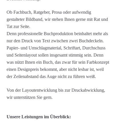
Agenturleistungen
Ob Fachbuch, Ratgeber, Prosa oder aufwendig
Newsletter
gestalteter Bildband, wir stehen Ihnen gerne mit Rat und
Tat zur Seite.
A
Denn professionelle Buchproduktion beinhaltet mehr als
c
nur den Druck von Text zwischen zwei Buchdeckeln.
c
Papier- und Umschlagmaterial, Schriftart, Durchschuss
o
und Seitenlayout sollen insgesamt stimmig sein. Denn
u
was nützt Ihnen ein Buch, das zwar für sein Farbkonzept
n
einen Designpreis bekommt, aber nicht lesbar ist, weil
t
der Zeilenabstand das Auge nicht zu führen weiß.
Von der Layoutentwicklung bis zur Druckabwicklung,
wir unterstützen Sie gern.
Unsere Leistungen im Überblick: