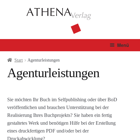
Zur
Zum
Navigation
Inhalt
springen
springen
Menü
Verlag
Start
Agenturleistungen
Agenturleistungen
Unterm
Bücher
öffnen
Fachbuch
Sie möchten Ihr Buch im Selfpublishing oder über BoD
veröffentlichen und brauchen Unterstützung bei der
Autor*innen
Realisierung Ihres Buchprojekts? Sie haben ein fertig
gestaltetes Werk und benötigen Hilfe bei der Erstellung
Manuskripte
eines druckfertigen PDF und/oder bei der
Druckabwicklung?