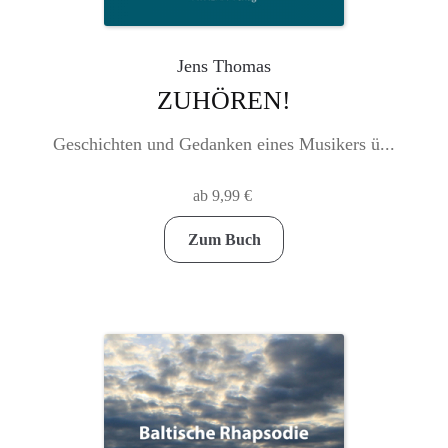
Jens Thomas
ZUHÖREN!
Geschichten und Gedanken eines Musikers ü...
ab
9,99
€
Dieses
Zum Buch
Produkt
weist
mehrere
Varianten
auf.
Die
Optionen
können