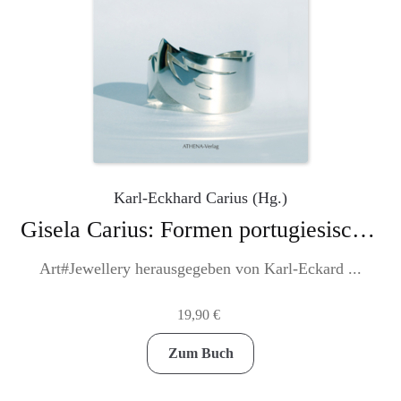
Produktseite
gewählt
werden
Karl-Eckhard Carius (Hg.)
Gisela Carius: Formen portugiesischer Tage
Art#Jewellery herausgegeben von Karl-Eckard ...
19,90
€
Zum Buch