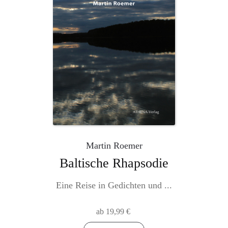
auf
der
Produktseite
gewählt
werden
Martin Roemer
Baltische Rhapsodie
Eine Reise in Gedichten und ...
ab
19,99
€
Dieses