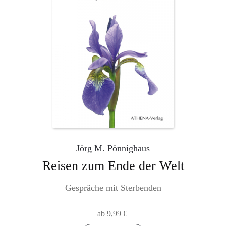
auf
der
Produktseite
gewählt
werden
Jörg M. Pönnighaus
Reisen zum Ende der Welt
Gespräche mit Sterbenden
ab
9,99
€