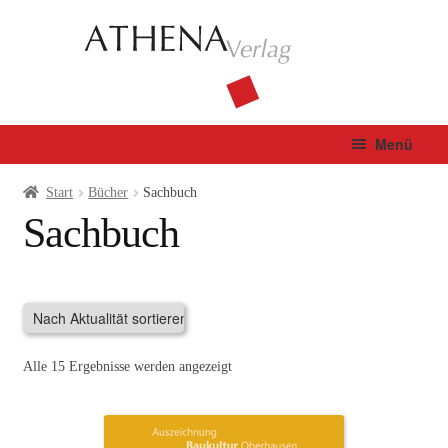
Zur
Zum
Navigation
Inhalt
springen
springen
Menü
Verlag
Start
Bücher
Sachbuch
Sachbuch
Unterm
Bücher
öffnen
Neuerscheinungen
Demnächst im Handel
Nach
Alle 15 Ergebnisse werden angezeigt
Aktualität
Gedichte
sortiert