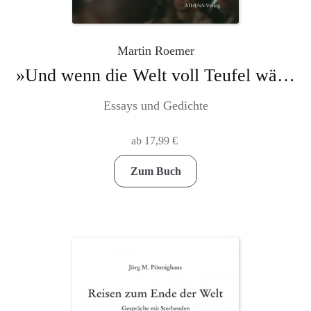
Martin Roemer
»Und wenn die Welt voll Teufel wär«. Putins Terror – Kiews Recht
Essays und Gedichte
ab
17,99
€
Dieses
Zum Buch
Produkt
weist
mehrere
Varianten
auf.
Die
Optionen
können