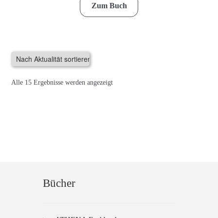
Zum Buch
Produkt
weist
mehrere
Varianten
auf.
Die
Nach
Alle 15 Ergebnisse werden angezeigt
Optionen
Aktualität
können
sortiert
auf
der
Produktseite
gewählt
werden
Bücher