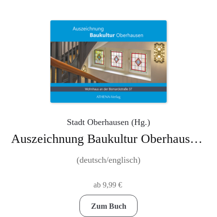
Stadt Oberhausen (Hg.)
Auszeichnung Baukultur Oberhausen: Bismarckstraße 37 – ein Beispiel für die Reformarchitektur des 20. Jahrhunderts
(deutsch/englisch)
ab
9,99
€
Dieses
Zum Buch
Produkt