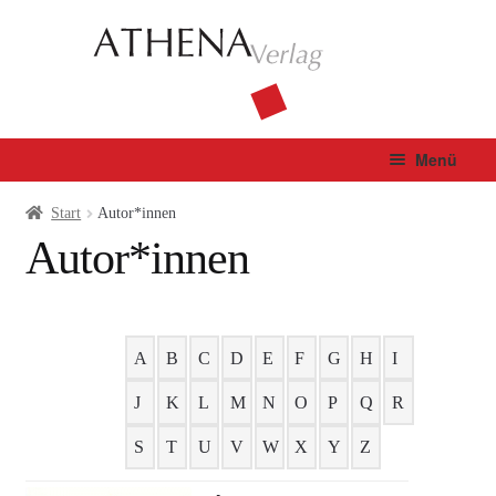
Zur
Zum
Navigation
Inhalt
springen
springen
Menü
Verlag
Start
Autor*innen
Autor*innen
Unterm
Bücher
öffnen
Fachbuch
A
B
C
D
E
F
G
H
I
Autor*innen
J
K
L
M
N
O
P
Q
R
Manuskripte
S
T
U
V
W
X
Y
Z