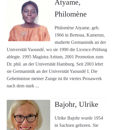
Atyame,
Agenturleistungen
Philomène
Newsletter
Philomène Atyame, geb.
A
1966 in Bertoua, Kamerun,
c
studierte Germanistik an der
c
Universität Yaoundé, wo sie 1990 die Licence-Prüfung
o
ablegte. 1995 Magistra Artium, 2001 Promotion zum
u
Dr. phil. an der Universität Hamburg. Seit 2003 lehrt
n
sie Germanistik an der Universität Yaoundé I. Die
t
Geheimnisse meiner Zunge ist ihr viertes Prosawerk
nach dem stark ...
Bajohr, Ulrike
Ulrike Bajohr wurde 1954
in Sachsen geboren. Sie