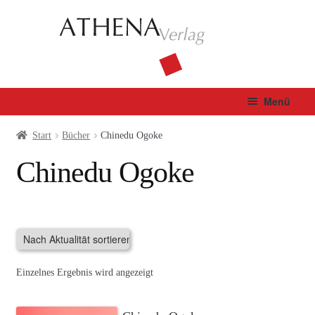
Zur
Zum
Navigation
Inhalt
springen
springen
Menü
Verlag
Start
Bücher
Chinedu Ogoke
Chinedu Ogoke
Unterm
Bücher
öffnen
Fachbuch
Autor*innen
Einzelnes Ergebnis wird angezeigt
Manuskripte