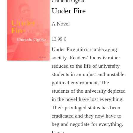
Chinedu Ogoke
Agenturleistungen
Under Fire
Newsletter
A Novel
A
13,99
€
c
c
Dieses
Under Fire mirrors a decaying
o
Produkt
society. Readers’ focus is rather
u
weist
reduced to the life of university
n
mehrere
students in an unjust and unstable
t
Varianten
political environment. The
auf.
students of the university depicted
Die
in the novel have lost everything.
Optionen
Their privileged status has been
können
auf
eradicated and they now have to
der
beg and negotiate for everything.
Produktseite
It is a …