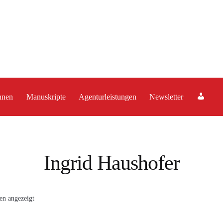
A
nnen
Manuskripte
Agenturleistungen
Newsletter
c
c
o
u
Ingrid Haushofer
n
t
Nach
en angezeigt
Aktualität
sortiert