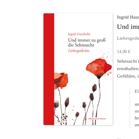
Ingrid Hau
Und imm
Liebesgedi
14,90
€
Sehnsucht 
ernsthafte
Gefühlen, 
Ei
st
vo
he
un
…