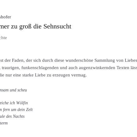
shofer
er zu groß die Sehnsucht
chte
ist der Faden, der sich durch diese wunderschöne Sammlung von Liebesge
n, traurigen, funkenschlagenden und auch augenzwinkernden Texten läss
die nur eine starke Liebe zu erzeugen vermag.
nsam und scheu
reiche ich Wölfin
n fern um dein Zelt
ule des Nachts
term