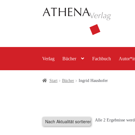
Zur
Zum
Navigation
Inhalt
springen
springen
Verlag
Bücher
Fachbuch
Autor*i
Start
Bücher
Ingrid Haushofer
Alle 2 Ergebnisse werd