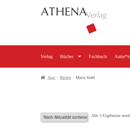
Zur
Zum
Navigation
Inhalt
springen
springen
Verlag
Bücher
Fachbuch
Autor*i
Start
Bücher
Maria Stahl
Alle 3 Ergebnisse werd