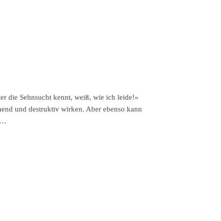
r die Sehnsucht kennt, weiß, wie ich leide!«
hmend und destruktiv wirken. Aber ebenso kann
r …