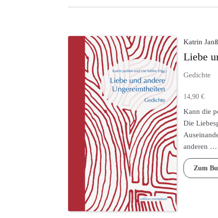
Katrin Janß
Liebe u
Gedichte
14,90
€
Kann die p
Die Liebesg
Auseinander
anderen …
Zum Bu