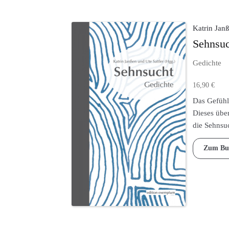
Katrin Janß
Sehnsuc
Gedichte
16,90
€
Das Gefühl 
Dieses übe
die Sehnsuc
Zum Bu