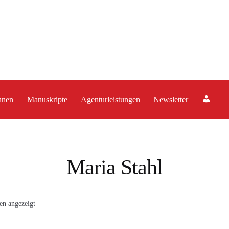
A
nnen
Manuskripte
Agenturleistungen
Newsletter
c
c
o
u
Maria Stahl
n
t
Nach
en angezeigt
Aktualität
sortiert