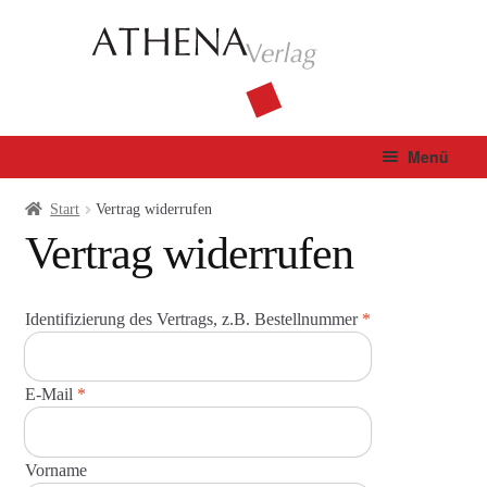
Zur
Zum
Navigation
Inhalt
springen
springen
Menü
Verlag
Start
Vertrag widerrufen
Vertrag widerrufen
Unterm
Bücher
öffnen
Identifizierung des Vertrags, z.B. Bestellnummer
*
Fachbuch
Autor*innen
E-Mail
*
Manuskripte
E
Vorname