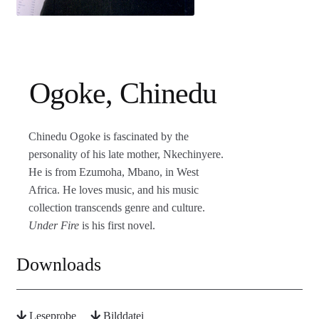
Agenturleistungen
Newsletter
A
Ogoke, Chinedu
c
c
o
Chinedu Ogoke is fascinated by the
u
personality of his late mother, Nke­chinyere.
n
He is from Ezumoha, Mbano, in West
t
Africa. He loves music, and his music
collection transcends genre and culture.
Under Fire
is his first novel.
Downloads
Leseprobe
Bilddatei