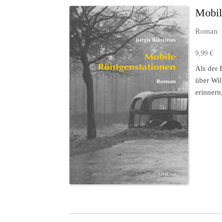
Mobil
Roman
9,99
€
Dieses
Als der 
Produkt
über Wil
weist
erinnern
mehrere
Varianten
auf.
Die
Optionen
können
auf
der
Produktse
gewählt
werden