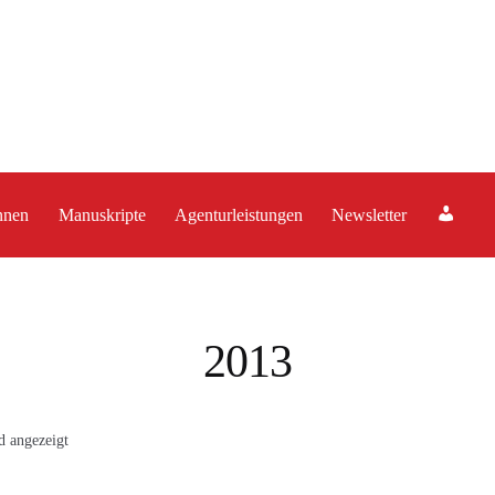
A
nnen
Manuskripte
Agenturleistungen
Newsletter
c
c
o
u
2013
n
t
d angezeigt