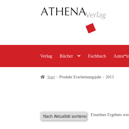
Zur
Zum
Navigation
Inhalt
springen
springen
Verlag
Bücher
Fachbuch
Autor*i
Start
Produkt Erscheinungsjahr
2013
Einzelnes Ergebnis wir