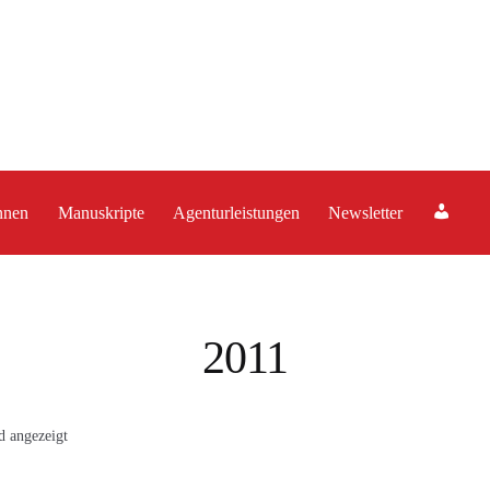
A
nnen
Manuskripte
Agenturleistungen
Newsletter
c
c
o
u
2011
n
t
d angezeigt