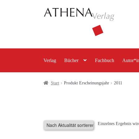
Zur
Zum
Navigation
Inhalt
springen
springen
Verlag
Bücher
Fachbuch
Autor*i
Start
Produkt Erscheinungsjahr
2011
Einzelnes Ergebnis wir