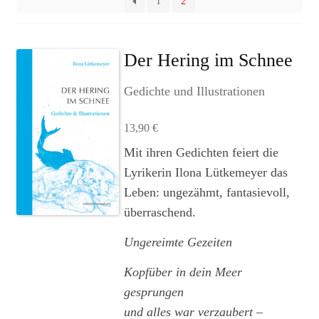
1
2
Agenturleistungen
Newsletter
Der Hering im Schnee
A
Gedichte und Illustrationen
c
c
13,90
€
o
Mit ihren Gedichten feiert die
u
n
Lyrikerin Ilona Lütkemeyer das
t
Leben: ungezähmt, fantasievoll,
überraschend.
Ungereimte Gezeiten
Kopfüber in dein Meer
gesprungen
und alles war verzaubert –