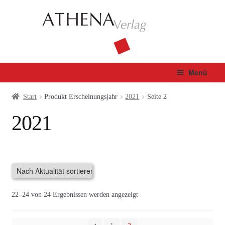
Zur
Zum
Navigation
Inhalt
springen
springen
Menü
Verlag
Start
Produkt Erscheinungsjahr
2021
Seite 2
2021
Unterm
Bücher
öffnen
Fachbuch
Autor*innen
Nach
22–24 von 24 Ergebnissen werden angezeigt
Manuskripte
Aktualität
sortiert