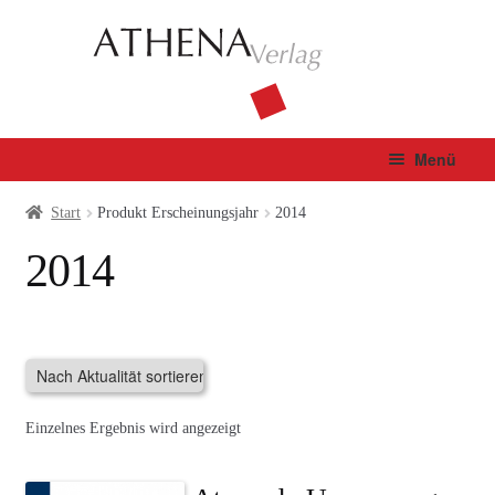
Zur
Zum
Navigation
Inhalt
springen
springen
Menü
Verlag
Start
Produkt Erscheinungsjahr
2014
2014
Unterm
Bücher
öffnen
Fachbuch
Autor*innen
Einzelnes Ergebnis wird angezeigt
Manuskripte