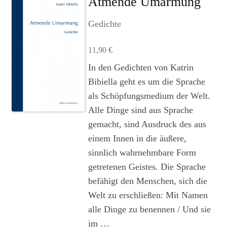
Atmende Umarmung
Agenturleistungen
Gedichte
Newsletter
11,90
€
A
In den Gedichten von Katrin
c
Bibiella geht es um die Sprache
c
als Schöpfungsmedium der Welt.
o
u
Alle Dinge sind aus Sprache
n
gemacht, sind Ausdruck des aus
t
einem Innen in die äußere,
sinnlich wahrnehmbare Form
getretenen Geistes. Die Sprache
befähigt den Menschen, sich die
Welt zu erschließen: Mit Namen
alle Dinge zu benennen / Und sie
im …