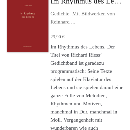
Im Rhythmus des Lebens
Agenturleistungen
Gedichte. Mit Bildwerken von
Newsletter
Reinhard ...
A
29,90
€
c
Im Rhythmus des Lebens. Der
c
Titel von Richard Riess’
o
u
Gedichtband ist geradezu
n
programmatisch: Seine Texte
t
spielen auf der Klaviatur des
Lebens und sie spielen darauf eine
ganze Fülle von Melodien,
Rhythmen und Motiven,
manchmal in Dur, manchmal in
Moll. Vergangenheit mit
wunderbaren wie auch