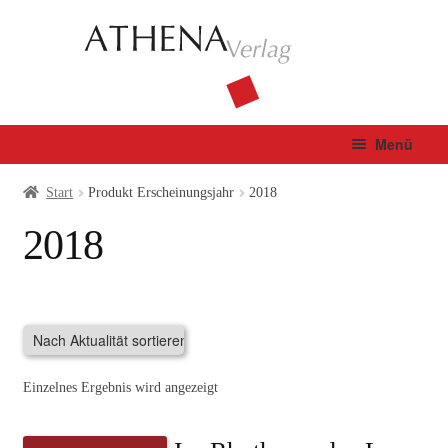
Zur
Zum
Navigation
Inhalt
springen
springen
Menü
Verlag
Start
Produkt Erscheinungsjahr
2018
2018
Unterm
Bücher
öffnen
Fachbuch
Autor*innen
Einzelnes Ergebnis wird angezeigt
Manuskripte