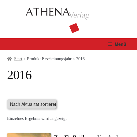
Zur
Zum
Navigation
Inhalt
springen
springen
Menü
Verlag
Start
Produkt Erscheinungsjahr
2016
2016
Unterm
Bücher
öffnen
Fachbuch
Autor*innen
Einzelnes Ergebnis wird angezeigt
Manuskripte