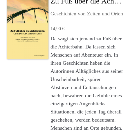
Zu Fuß über die Achterbahn
Agenturleistungen
Geschichten von Zeiten und Orten
Newsletter
14,90
€
A
Da wagt sich jemand zu Fuß über
c
die Achterbahn. Da lassen sich
c
Menschen auf Abenteuer ein. In
o
u
ihren Geschichten heben die
n
Autorinnen Alltägliches aus seiner
t
Unscheinbarkeit, spüren
Abstürzen und Enttäuschungen
nach, bewahren die Gefühle eines
einzigartigen Augenblicks.
Situationen, die jeden Tag überall
geschehen, werden bedeutsam.
Menschen sind an Orte gebunden,