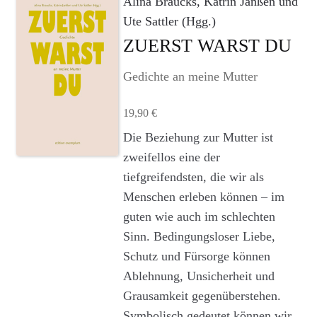
Alina Braucks, Katrin Janßen und
Agenturleistungen
Ute Sattler (Hgg.)
ZUERST WARST DU
Newsletter
Gedichte an meine Mutter
A
c
19,90
€
c
o
Die Beziehung zur Mutter ist
u
zweifellos eine der
n
tiefgreifendsten, die wir als
t
Menschen erleben können – im
guten wie auch im schlechten
Sinn. Bedingungsloser Liebe,
Schutz und Fürsorge können
Ablehnung, Unsicherheit und
Grausamkeit gegenüberstehen.
Symbolisch gedeutet können wir