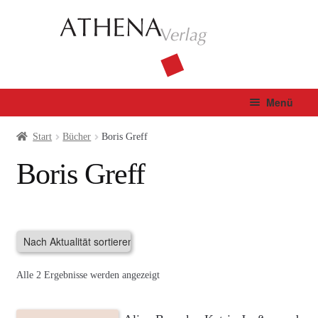
Zur
Zum
Navigation
Inhalt
springen
springen
Menü
Verlag
Start
Bücher
Boris Greff
Boris Greff
Unterm
Bücher
öffnen
Fachbuch
Autor*innen
Nach
Alle 2 Ergebnisse werden angezeigt
Manuskripte
Aktualität
sortiert