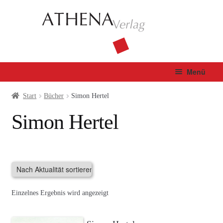
Zur
Zum
Navigation
Inhalt
springen
springen
Menü
Verlag
Start
Bücher
Simon Hertel
Simon Hertel
Unterm
Bücher
öffnen
Fachbuch
Autor*innen
Einzelnes Ergebnis wird angezeigt
Manuskripte