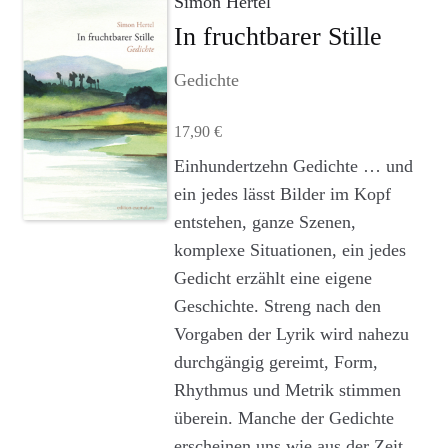
Simon Hertel
Agenturleistungen
In fruchtbarer Stille
Newsletter
Gedichte
A
17,90
€
c
c
Einhundertzehn Gedichte … und
o
ein jedes lässt Bilder im Kopf
u
entstehen, ganze Szenen,
n
komplexe Situationen, ein jedes
t
Gedicht erzählt eine eigene
Geschichte. Streng nach den
Vorgaben der Lyrik wird nahezu
durchgängig gereimt, Form,
Rhythmus und Metrik stimmen
überein. Manche der Gedichte
erscheinen uns wie aus der Zeit