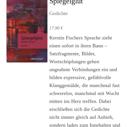
Spiegelglut
Agenturleistungen
Gedichte
Newsletter
17,90
€
A
Kerstin Fischers Sprache zieht
c
einen sofort in ihren Bann –
c
Satzfragmente, Bilder,
o
u
Wortschöpfungen gehen
n
ungeahnte Verbindungen ein und
t
bilden expressive, gefühlvolle
Klanggemälde, die manchmal fast
schwerelos, manchmal mit Wucht
mitten ins Herz treffen. Dabei
erschließen sich die Gedichte
nicht immer gleich auf Anhieb,
sondern laden zum Innehalten und