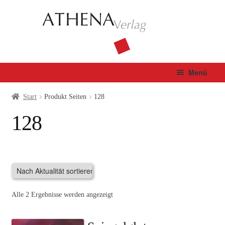
Zur
Zum
Navigation
Inhalt
springen
springen
Menü
Verlag
Start
Produkt Seiten
128
128
Unterm
Bücher
öffnen
Fachbuch
Autor*innen
Nach
Alle 2 Ergebnisse werden angezeigt
Manuskripte
Aktualität
sortiert