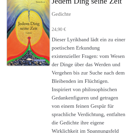
Jedem Ding seine Zeit
Agenturleistungen
Gedichte
Newsletter
24,90
€
A
Dieser Lyrikband lädt ein zu einer
c
poetischen Erkundung
c
existenzieller Fragen: vom Wesen
o
u
der Dinge über das Werden und
n
Vergehen bis zur Suche nach dem
t
Bleibenden im Flüchtigen.
Inspiriert von philosophischen
Gedankenfiguren und getragen
von einem feinen Gespür für
sprachliche Verdichtung, entfalten
die Gedichte ihre eigene
Wirklichkeit im Spannungsfeld