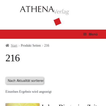
Zur
Zum
Navigation
Inhalt
springen
springen
Menü
Verlag
Start
Produkt Seiten
216
216
Unterm
Bücher
öffnen
Fachbuch
Autor*innen
Einzelnes Ergebnis wird angezeigt
Manuskripte