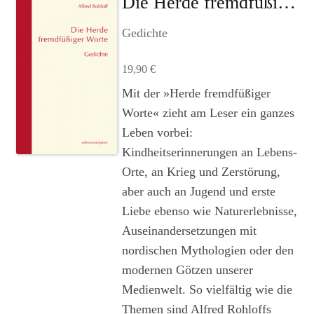
Die Herde fremdfüßiger Worte
Agenturleistungen
Gedichte
Newsletter
19,90
€
A
Mit der »Herde fremdfüßiger
c
Worte« zieht am Leser ein ganzes
c
Leben vorbei:
o
u
Kindheitserinnerungen an Lebens-
n
Orte, an Krieg und Zerstörung,
t
aber auch an Jugend und erste
Liebe ebenso wie Naturerlebnisse,
Auseinandersetzungen mit
nordischen Mythologien oder den
modernen Götzen unserer
Medienwelt. So vielfältig wie die
Themen sind Alfred Rohloffs