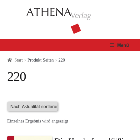
Zur
Zum
Navigation
Inhalt
springen
springen
Menü
Verlag
Start
Produkt Seiten
220
220
Unterm
Bücher
öffnen
Fachbuch
Autor*innen
Einzelnes Ergebnis wird angezeigt
Manuskripte