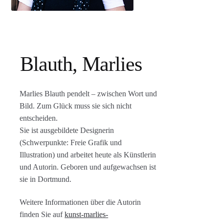
Agenturleistungen
Newsletter
A
Blauth, Marlies
c
c
o
Marlies Blauth pendelt – zwischen Wort und
u
Bild. Zum Glück muss sie sich nicht
n
entscheiden.
t
Sie ist ausgebildete Designerin
(Schwerpunkte: Freie Grafik und
Illustration) und arbeitet heute als Künstlerin
und Autorin. Geboren und aufgewachsen ist
sie in Dortmund.
Weitere Informationen über die Autorin
finden Sie auf
kunst-marlies-