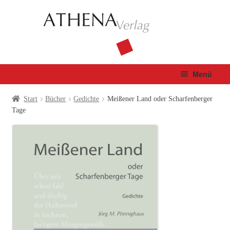
Zur
Zum
Navigation
Inhalt
springen
springen
Menü
Verlag
Start
Bücher
Gedichte
Meißener Land oder Scharfenberger
Tage
Unterm
Bücher
öffnen
Fachbuch
Autor*innen
Manuskripte