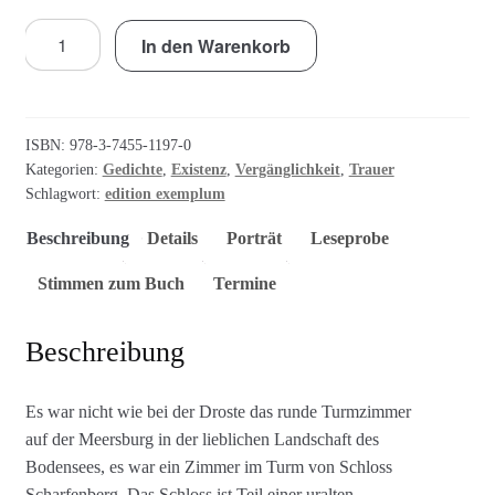
Meißener
In den Warenkorb
Land
oder
Scharfenberger
Tage
ISBN:
978-3-7455-1197-0
Menge
Kategorien:
Gedichte
,
Existenz
,
Vergänglichkeit
,
Trauer
Schlagwort:
edition exemplum
Beschreibung
Details
Porträt
Leseprobe
Stimmen zum Buch
Termine
Beschreibung
Es war nicht wie bei der Droste das runde Turmzimmer
auf der Meersburg in der lieblichen Landschaft des
Bodensees, es war ein Zimmer im Turm von Schloss
Scharfenberg. Das Schloss ist Teil einer uralten