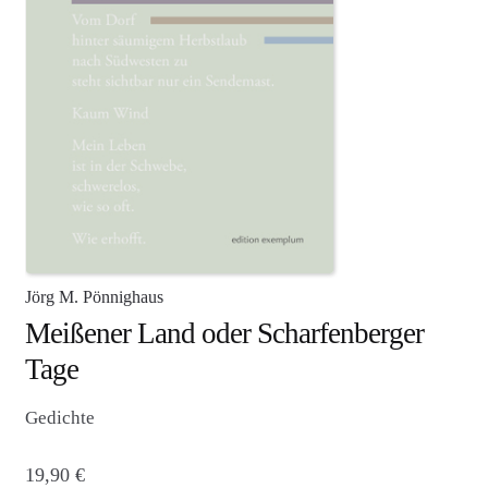
Agenturleistungen
Newsletter
A
c
c
o
u
n
t
Jörg M. Pönnighaus
Meißener Land oder Scharfenberger
Tage
Gedichte
19,90
€