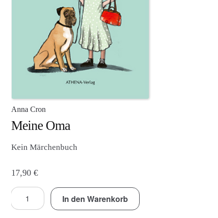
Agenturleistungen
Newsletter
A
c
c
o
u
Anna Cron
n
Meine Oma
t
Kein Märchenbuch
17,90
€
Meine
In den Warenkorb
Oma
Menge