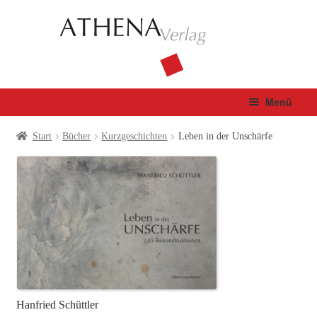
Zur
Zum
Navigation
Inhalt
springen
springen
Menü
Verlag
Start
Bücher
Kurzgeschichten
Leben in der Unschärfe
Unterm
Bücher
öffnen
Fachbuch
Autor*innen
Manuskripte
Hanfried Schüttler