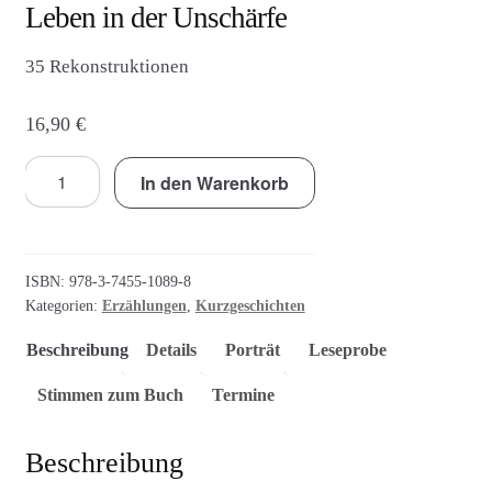
Agenturleistungen
Leben in der Unschärfe
35 Rekonstruktionen
Newsletter
16,90
€
A
c
Leben
c
In den Warenkorb
in
o
der
u
Unschärfe
n
Menge
ISBN:
978-3-7455-1089-8
t
Kategorien:
Erzählungen
,
Kurzgeschichten
Beschreibung
Details
Porträt
Leseprobe
Stimmen zum Buch
Termine
Beschreibung