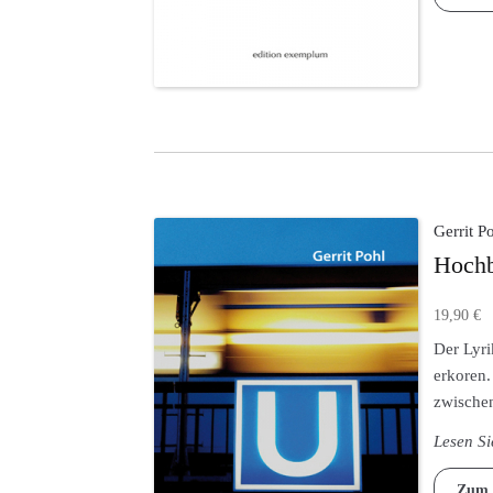
Gerrit P
Hochb
19,90
€
Der Lyri
erkoren.
zwische
Lesen S
Zum 