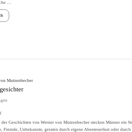
iche …
ch
von Mutzenbecher
gesichter
ngen
€
n der Geschichten von Werner von Mutzenbecher stecken Männer ein Stü
, Fremde, Unbekannte, geraten durch eigene Abenteuerlust oder durch d