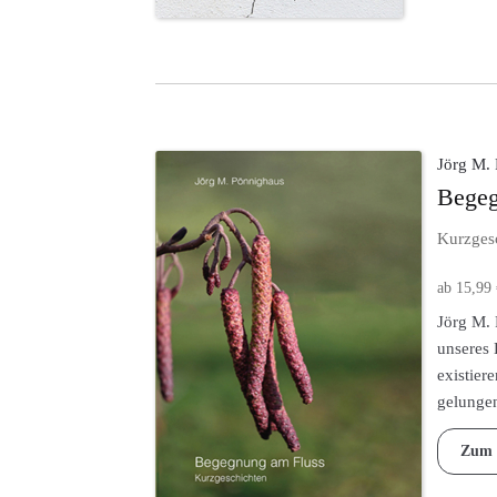
Jörg M.
Begeg
Kurzges
ab
15,99
Dieses
Jörg M. 
Produkt
unseres 
weist
existier
mehrere
gelungen
Varianten
auf.
Zum 
Die
Optionen