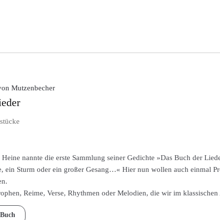
ite
von Mutzenbecher
ieder
stücke
 Heine nannte die erste Sammlung seiner Gedichte »Das Buch der Lieder
e, ein Sturm oder ein großer Gesang…« Hier nun wollen auch einmal Pr
en.
ophen, Reime, Verse, Rhythmen oder Melodien, die wir im klassische
Buch