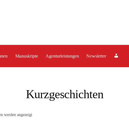
A
nnen
Manuskripte
Agenturleistungen
Newsletter
c
c
o
u
Kurzgeschichten
n
t
Nach
en werden angezeigt
Aktualität
sortiert