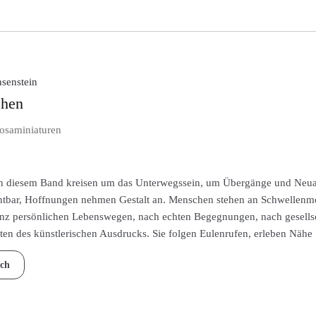
ite
hsenstein
chen
rosaminiaturen
in diesem Band kreisen um das Unterwegssein, um Übergänge und Neuan
htbar, Hoffnungen nehmen Gestalt an. Menschen stehen an Schwellenmo
anz persönlichen Lebenswegen, nach echten Begegnungen, nach gesellsc
ten des künstlerischen Ausdrucks. Sie folgen Eulenrufen, erleben Näh
ch