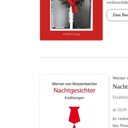
weihnachtl
Zum Bu
Werner 
Nacht
Erzählu
ab
18,99
Dieses
In viele
Produkt
das Neue