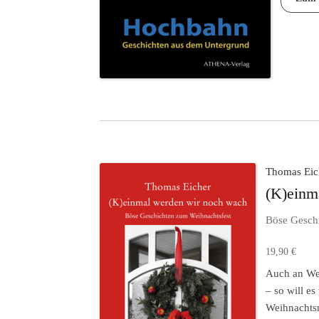
Thomas Eic
(K)einm
Böse Gesch
19,90
€
Auch an Wei
– so will e
Weihnachtsm