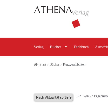
Zur
Zum
Navigation
Inhalt
springen
springen
Verlag
Bücher
Fachbuch
Autor*i
Start
Bücher
Kurzgeschichten
1–21 von 22 Ergebniss