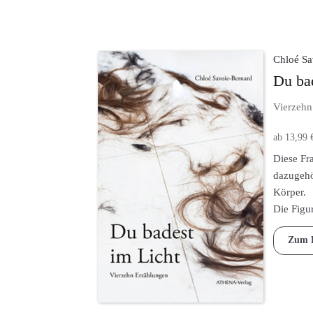
Chloé Sa
Du ba
Vierzehn
ab
13,99
Dieses
Diese Fr
Produkt
dazugehö
weist
Körper.
mehrere
Die Figu
Varianten
auf.
Zum 
Die
Optionen
können
auf
der