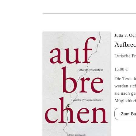
Produktse
gewählt
werden
Jutta v. Oc
Aufbre
Lyrische P
15,90
€
Die Texte 
werden sic
sie nach g
Möglichkei
Zum Bu