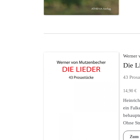
können
auf
der
Produktse
gewählt
werden
Werner 
Die L
43 Prosa
14,90
€
Heinrich
ein Falk
behaupt
Ohne Str
Zum 