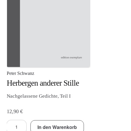
Agenturleistungen
Newsletter
A
c
c
o
u
n
Peter Schwanz
t
Herbergen anderer Stille
Nachgelassene Gedichte, Teil I
12,90
€
Herbergen
In den Warenkorb
anderer