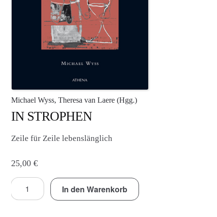
Agenturleistungen
Newsletter
A
c
c
o
Michael Wyss, Theresa van Laere (Hgg.)
u
IN STROPHEN
n
t
Zeile für Zeile lebenslänglich
25,00
€
IN
In den Warenkorb
STROPHEN
Menge