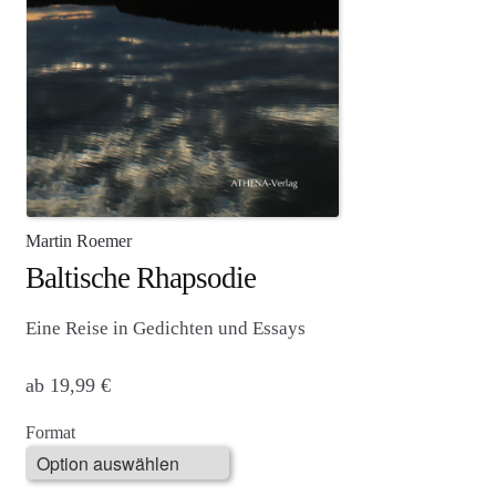
Agenturleistungen
Newsletter
A
c
c
o
u
Martin Roemer
n
Baltische Rhapsodie
t
Eine Reise in Gedichten und Essays
ab
19,99
€
Format