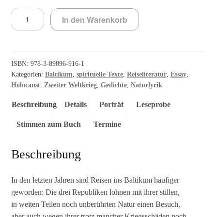
Baltische
In den Warenkorb
Rhapsodie
Menge
ISBN:
978-3-89896-916-1
Kategorien:
Baltikum
,
spirituelle Texte
,
Reiseliteratur
,
Essay
,
Holocaust
,
Zweiter Weltkrieg
,
Gedichte
,
Naturlyrik
Beschreibung
Details
Porträt
Leseprobe
Stimmen zum Buch
Termine
Beschreibung
In den letzten Jahren sind Reisen ins Baltikum häufiger
geworden: Die drei Republiken lohnen mit ihrer stillen,
in weiten Teilen noch unberührten Natur einen Besuch,
aber auch wegen ihrer trotz mancher Kriegsschäden noch