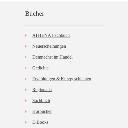
können
auf
Bücher
der
Produktseite
gewählt
ATHENA Fachbuch
werden
Neuerscheinungen
Demnächst im Handel
Gedichte
Erzählungen & Kurzgeschichten
Regionalia
Sachbuch
Hörbücher
E-Books