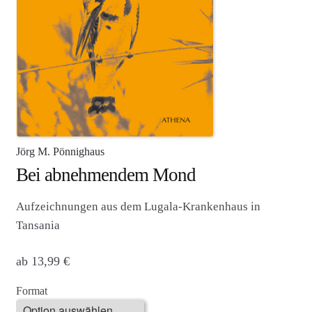
Agenturleistungen
Newsletter
A
c
c
o
u
Jörg M. Pönnighaus
n
Bei abnehmendem Mond
t
Aufzeichnungen aus dem Lugala-Krankenhaus in
Tansania
ab
13,99
€
Format