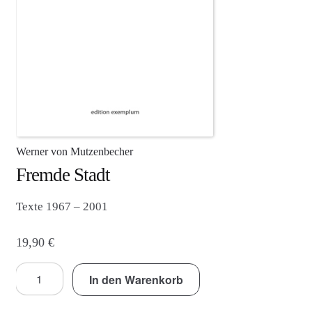
Agenturleistungen
Newsletter
A
c
c
o
u
Werner von Mutzenbecher
n
Fremde Stadt
t
Texte 1967 – 2001
19,90
€
Fremde
In den Warenkorb
Stadt
Menge