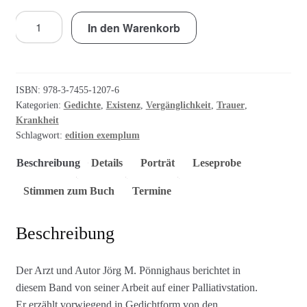
Die
In den Warenkorb
Palliativstation
oder
Gebrochene
Leben
ISBN:
978-3-7455-1207-6
Menge
Kategorien:
Gedichte
,
Existenz
,
Vergänglichkeit
,
Trauer
,
Krankheit
Schlagwort:
edition exemplum
Beschreibung
Details
Porträt
Leseprobe
Stimmen zum Buch
Termine
Beschreibung
Der Arzt und Autor Jörg M. Pönnighaus berichtet in
diesem Band von seiner Arbeit auf einer Palliativstation.
Er erzählt vorwiegend in Gedichtform von den