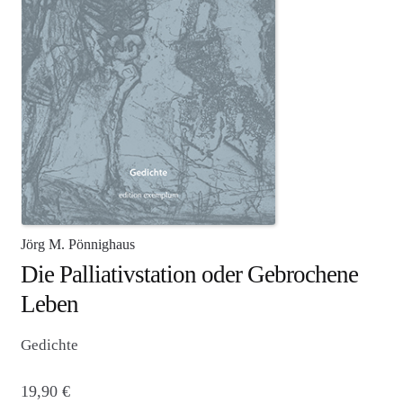
Agenturleistungen
Newsletter
A
c
c
o
u
n
t
Jörg M. Pönnighaus
Die Palliativstation oder Gebrochene
Leben
Gedichte
19,90
€