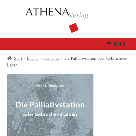
Zur
Zum
Navigation
Inhalt
springen
springen
Menü
Verlag
Start
Bücher
Gedichte
Die Palliativstation oder Gebrochene
Leben
Unterm
Bücher
öffnen
Fachbuch
Autor*innen
Manuskripte