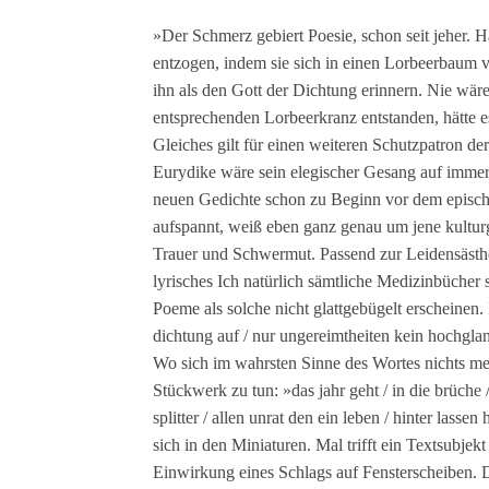
»Der Schmerz gebiert Poesie, schon seit jeher. 
entzogen, indem sie sich in einen Lorbeerbaum 
ihn als den Gott der Dichtung erinnern. Nie wä
entsprechenden Lorbeerkranz entstanden, hätte e
Gleiches gilt für einen weiteren Schutzpatron d
Eurydike wäre sein elegischer Gesang auf imme
neuen Gedichte schon zu Beginn vor dem epis
aufspannt, weiß eben ganz genau um jene kulturg
Trauer und Schwermut. Passend zur Leidensästhe
lyrisches Ich natürlich sämtliche Medizinbücher 
Poeme als solche nicht glattgebügelt erscheinen.
dichtung auf / nur ungereimtheiten kein hochgla
Wo sich im wahrsten Sinne des Wortes nichts mehr
Stückwerk zu tun: »das jahr geht / in die brüche 
splitter / allen unrat den ein leben / hinter lasse
sich in den Miniaturen. Mal trifft ein Textsubjek
Einwirkung eines Schlags auf Fensterscheiben. Dan