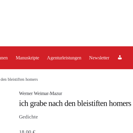
A
nnen
Manuskripte
Agenturleistungen
Newsletter
c
c
o
 den bleistiften homers
u
Werner Weimar-Mazur
n
ich grabe nach den bleistiften homers
t
Gedichte
18,00
€