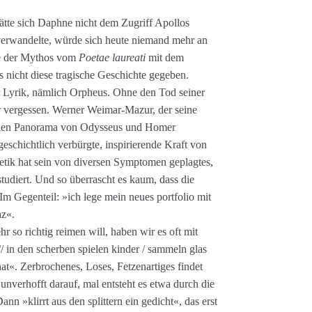
Hätte sich Daphne nicht dem Zugriff Apollos
verwandelte, würde sich heute niemand mehr an
re der Mythos vom
Poetae laureati
mit dem
s nicht diese tragische Geschichte gegeben.
er Lyrik, nämlich Orpheus. Ohne den Tod seiner
r vergessen. Werner Weimar-Mazur, der seine
chen Panorama von Odysseus und Homer
eschichtlich verbürgte, inspirierende Kraft von
tik hat sein von diversen Symptomen geplagtes,
studiert. Und so überrascht es kaum, dass die
 Im Gegenteil: »ich lege mein neues portfolio mit
nz«.
 so richtig reimen will, haben wir es oft mit
// in den scherben spielen kinder / sammeln glas
n hat«. Zerbrochenes, Loses, Fetzenartiges findet
t unverhofft darauf, mal entsteht es etwa durch die
n »klirrt aus den splittern ein gedicht«, das erst