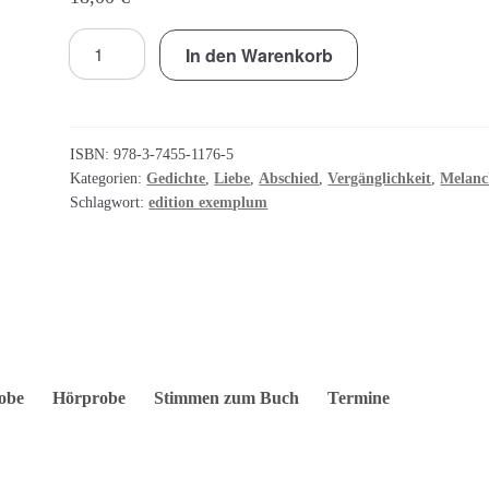
ich
In den Warenkorb
grabe
nach
den
bleistiften
ISBN:
978-3-7455-1176-5
homers
Kategorien:
Gedichte
,
Liebe
,
Abschied
,
Vergänglichkeit
,
Melanc
Schlagwort:
edition exemplum
Menge
obe
Hörprobe
Stimmen zum Buch
Termine