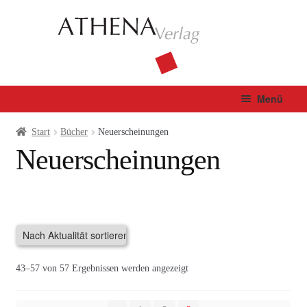
Zur
Zum
Navigation
Inhalt
springen
springen
Menü
Verlag
Start
Bücher
Neuerscheinungen
Neuerscheinungen
Unterm
Bücher
öffnen
Neuerscheinungen
Demnächst im Handel
Nach
43–57 von 57 Ergebnissen werden angezeigt
Gedichte
Aktualität
sortiert