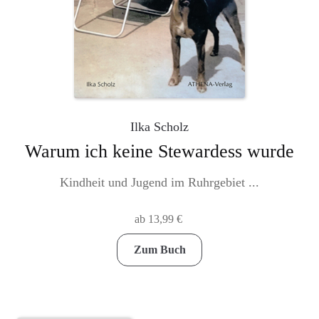
Ilka Scholz
Warum ich keine Stewardess wurde
Kindheit und Jugend im Ruhrgebiet ...
ab
13,99
€
Dieses
Zum Buch
Produkt
weist
mehrere
Varianten