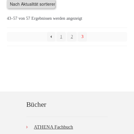
auf.
Die
Nach
43–57 von 57 Ergebnissen werden angezeigt
Optionen
Aktualität
können
sortiert
auf
1
2
3
der
Produktseite
gewählt
werden
Bücher
ATHENA Fachbuch