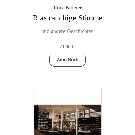
Fritz Billeter
Newsletter
Rias rauchige Stimme
A
und andere Geschichten
c
c
21,90
€
o
u
Zum Buch
n
t