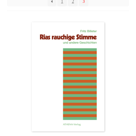
1
2
3
Erzählungen & Kurzgeschichten
Regionalia
Sachbuch
Hörbücher
E-Books
Fachbuch
Autor*innen
Manuskripte
Agenturleistungen