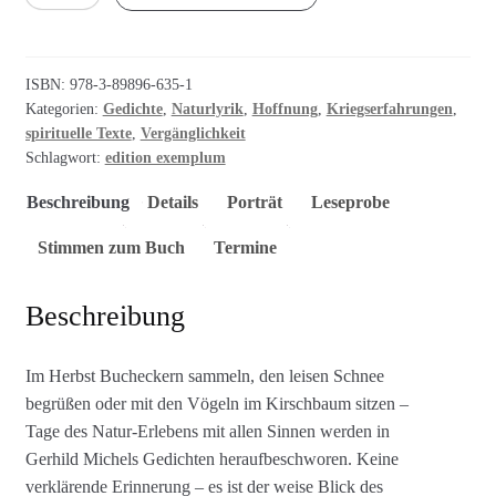
den
Augen
Menge
ISBN:
978-3-89896-635-1
Kategorien:
Gedichte
,
Naturlyrik
,
Hoffnung
,
Kriegserfahrungen
,
spirituelle Texte
,
Vergänglichkeit
Schlagwort:
edition exemplum
Beschreibung
Details
Porträt
Leseprobe
Stimmen zum Buch
Termine
Beschreibung
Im Herbst Bucheckern sammeln, den leisen Schnee
begrüßen oder mit den Vögeln im Kirschbaum sitzen –
Tage des Natur-Erlebens mit allen Sinnen werden in
Gerhild Michels Gedichten heraufbeschworen. Keine
verklärende Erinnerung – es ist der weise Blick des