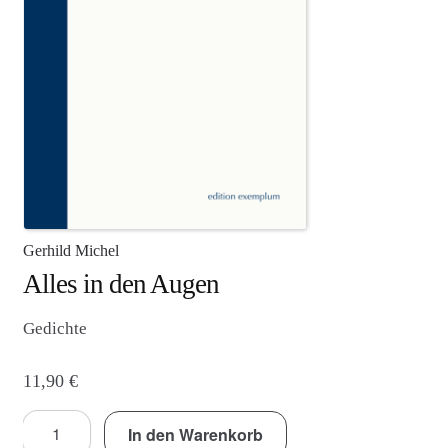
Agenturleistungen
Newsletter
A
c
c
o
u
n
Gerhild Michel
t
Alles in den Augen
Gedichte
11,90
€
Alles
In den Warenkorb
in