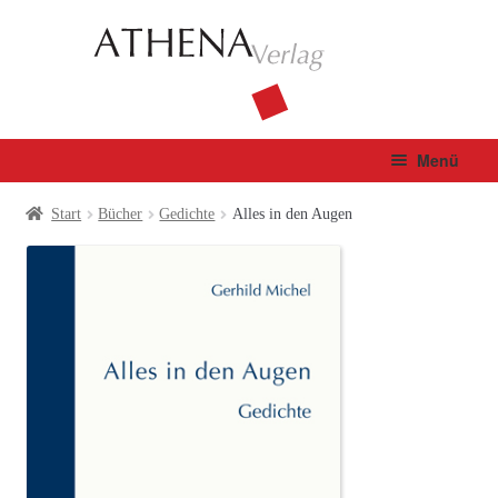
Zur
Zum
Navigation
Inhalt
springen
springen
Menü
Verlag
Start
Bücher
Gedichte
Alles in den Augen
Unterm
Bücher
öffnen
Fachbuch
Autor*innen
Manuskripte