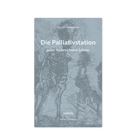
auf.
Die
Optionen
können
auf
der
Produktseite
gewählt
werden