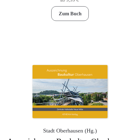
Dieses
Zum Buch
Produkt
weist
mehrere
Varianten
auf.
Die
Optionen
können
auf
der
Produktseite
gewählt
werden
Stadt Oberhausen (Hg.)