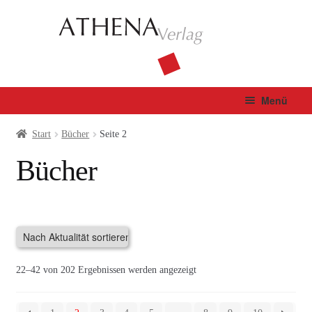
Zur
Zum
Navigation
Inhalt
springen
springen
Menü
Verlag
Start
Bücher
Seite 2
Bücher
Unterm
Bücher
öffnen
Fachbuch
Autor*innen
Nach
22–42 von 202 Ergebnissen werden angezeigt
Manuskripte
Aktualität
sortiert