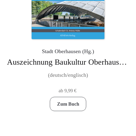
auf
der
Produktseite
gewählt
werden
Stadt Oberhausen (Hg.)
Auszeichnung Baukultur Oberhausen: Schalendach St. Antony-Hütte – Archäologie trifft Architektur – eine Schale schützt Industriekultur
(deutsch/englisch)
ab
9,99
€
Dieses
Zum Buch
Produkt
weist
mehrere
Varianten