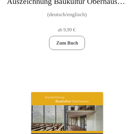
Auszeichnung Baukultur Oberhausen: Zentrale Haltestelle Neue Mitte – Ortsgeschichte übersetzt in moderne Stahlbaukunst
(deutsch/englisch)
ab
9,99
€
Dieses
Zum Buch
Produkt
weist
mehrere
Varianten
auf.
Die
Optionen
können
auf
der
Produktseite
gewählt